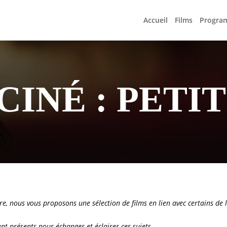
Accueil
Films
Progra
INÉ : PETIT
re, nous vous proposons une sélection de films en lien avec certains de l
nt présents pour échanger et éclairer ces sujets.