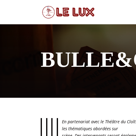
BULLE&C
En partenariat avec le Théâtre du Cloît
les thématiques abordées sur
scène. Des intervenants seront égaleme