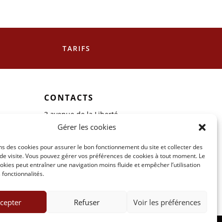
TARIFS
CONTACTS
3 avenue de la Liberté
87300 Bellac
Gérer les cookies
05.87.77.91.19
ns des cookies pour assurer le bon fonctionnement du site et collecter des
 de visite. Vous pouvez gérer vos préférences de cookies à tout moment. Le
Formulaire de contact
okies peut entraîner une navigation moins fluide et empêcher l’utilisation
 fonctionnalités.
cepter
Refuser
Voir les préférences