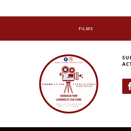
FILMS
SU
AC