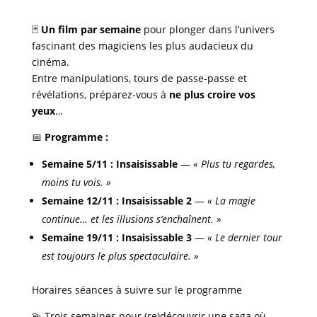
🃏
Un film par semaine
pour plonger dans l’univers
fascinant des magiciens les plus audacieux du
cinéma.
Entre manipulations, tours de passe-passe et
révélations, préparez-vous à
ne plus croire vos
yeux
…
📅
Programme :
Semaine 5/11 : Insaisissable
—
« Plus tu regardes,
moins tu vois. »
Semaine 12/11 : Insaisissable 2
—
« La magie
continue… et les illusions s’enchaînent. »
Semaine 19/11 : Insaisissable 3
—
« Le dernier tour
est toujours le plus spectaculaire. »
Horaires séances à suivre sur le programme
💫 Trois semaines pour (re)découvrir une saga où